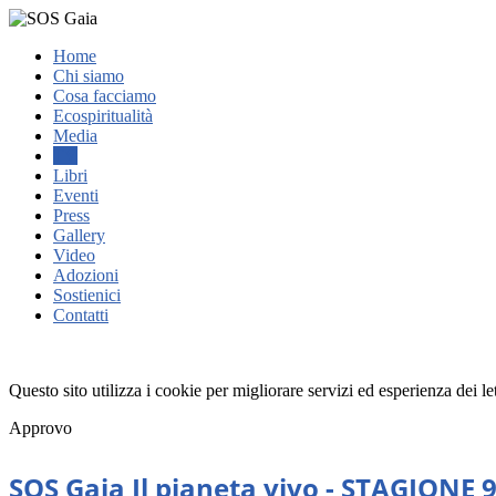
Home
Chi siamo
Cosa facciamo
Ecospiritualità
Media
TV
Libri
Eventi
Press
Gallery
Video
Adozioni
Sostienici
Contatti
Questo sito utilizza i cookie per migliorare servizi ed esperienza dei l
Approvo
SOS Gaia Il pianeta vivo - STAGIONE 