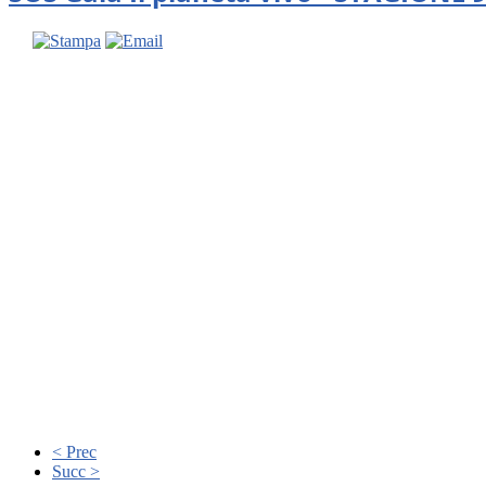
< Prec
Succ >