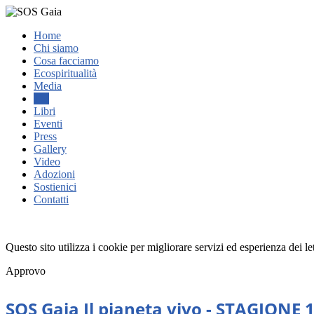
Home
Chi siamo
Cosa facciamo
Ecospiritualità
Media
TV
Libri
Eventi
Press
Gallery
Video
Adozioni
Sostienici
Contatti
Questo sito utilizza i cookie per migliorare servizi ed esperienza dei l
Approvo
SOS Gaia Il pianeta vivo - STAGIONE 