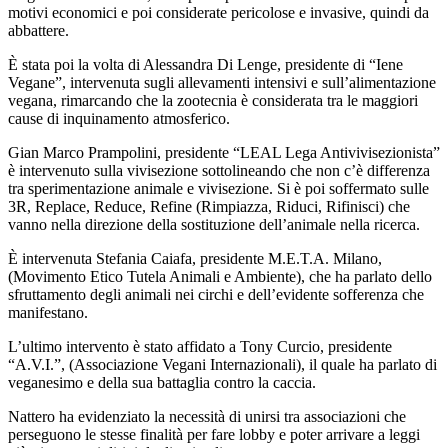
motivi economici e poi considerate pericolose e invasive, quindi da
abbattere.
È stata poi la volta di Alessandra Di Lenge, presidente di “Iene
Vegane”, intervenuta sugli allevamenti intensivi e sull’alimentazione
vegana, rimarcando che la zootecnia è considerata tra le maggiori
cause di inquinamento atmosferico.
Gian Marco Prampolini, presidente “LEAL Lega Antivivisezionista”
è intervenuto sulla vivisezione sottolineando che non c’è differenza
tra sperimentazione animale e vivisezione. Si è poi soffermato sulle
3R, Replace, Reduce, Refine (Rimpiazza, Riduci, Rifinisci) che
vanno nella direzione della sostituzione dell’animale nella ricerca.
È intervenuta Stefania Caiafa, presidente M.E.T.A. Milano,
(Movimento Etico Tutela Animali e Ambiente), che ha parlato dello
sfruttamento degli animali nei circhi e dell’evidente sofferenza che
manifestano.
L’ultimo intervento è stato affidato a Tony Curcio, presidente
“A.V.I.”, (Associazione Vegani Internazionali), il quale ha parlato di
veganesimo e della sua battaglia contro la caccia.
Nattero ha evidenziato la necessità di unirsi tra associazioni che
perseguono le stesse finalità per fare lobby e poter arrivare a leggi