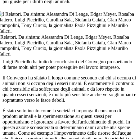
più giuste per i diritti degli animali.
 Relatori. Da sinistra: Alessandra Di Lenge, Edgar Meyer, Rosalba
attero, Luigi Piccirillo, Carolina Sala, Stefania Caiafa, Gian Marco
rampolini, Tony Curcio, la giornalista Paola Pizzighini e Maurilio
alleri
Luigi Piccirillo ha tratto le conclusioni del Convegno prospettando
di farne molti altri per poter proseguire nel lavoro intrapreso.
Il Convegno ha sfatato il luogo comune secondo cui chi si occupa di
animali non si occupa degli esseri umani. È esattamente il contrario:
chi è sensibile alla sofferenza degli animali e dà loro rispetto in
quanto esseri senzienti, è molto più sensibile anche verso gli umani e
soprattutto verso le fasce deboli.
È stato sottolineato come la società ci imponga il consumo di
prodotti animali e la sperimentazione su questi stessi per
opportunismo e ignoranza a favore dell'arricchimento di pochi. In
questa azione sconsiderata si determinano danni anche alla specie
umana. Come ad esempio l'impoverimento delle risorse dell'acqua
che finisce a servire i grandi allevamenti degli animali cosiddetti da