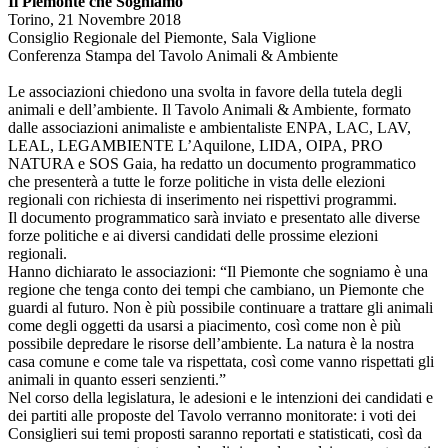
Il Piemonte che Sogniamo
Torino, 21 Novembre 2018
Consiglio Regionale del Piemonte, Sala Viglione
Conferenza Stampa del Tavolo Animali & Ambiente
Le associazioni chiedono una svolta in favore della tutela degli
animali e dell’ambiente. Il Tavolo Animali & Ambiente, formato
dalle associazioni animaliste e ambientaliste ENPA, LAC, LAV,
LEAL, LEGAMBIENTE L’Aquilone, LIDA, OIPA, PRO
NATURA e SOS Gaia, ha redatto un documento programmatico
che presenterà a tutte le forze politiche in vista delle elezioni
regionali con richiesta di inserimento nei rispettivi programmi.
Il documento programmatico sarà inviato e presentato alle diverse
forze politiche e ai diversi candidati delle prossime elezioni
regionali.
Hanno dichiarato le associazioni: “Il Piemonte che sogniamo è una
regione che tenga conto dei tempi che cambiano, un Piemonte che
guardi al futuro. Non è più possibile continuare a trattare gli animali
come degli oggetti da usarsi a piacimento, così come non è più
possibile depredare le risorse dell’ambiente. La natura è la nostra
casa comune e come tale va rispettata, così come vanno rispettati gli
animali in quanto esseri senzienti.”
Nel corso della legislatura, le adesioni e le intenzioni dei candidati e
dei partiti alle proposte del Tavolo verranno monitorate: i voti dei
Consiglieri sui temi proposti saranno reportati e statisticati, così da