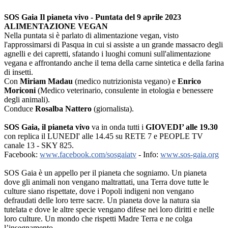
SOS Gaia Il pianeta vivo - Puntata del 9 aprile 2023
ALIMENTAZIONE VEGAN
Nella puntata si è parlato di alimentazione vegan, visto
l'approssimarsi di Pasqua in cui si assiste a un grande massacro degli
agnelli e dei capretti, sfatando i luoghi comuni sull'alimentazione
vegana e affrontando anche il tema della carne sintetica e della farina
di insetti.
Con
Miriam Madau
(medico nutrizionista vegano) e
Enrico
Moriconi
(Medico veterinario, consulente in etologia e benessere
degli animali).
Conduce
Rosalba Nattero
(giornalista).
SOS Gaia, il pianeta vivo
va in onda tutti i
GIOVEDI’ alle 19.30
con replica il LUNEDI' alle 14.45 su RETE 7 e PEOPLE TV
canale 13 - SKY 825.
Facebook:
www.facebook.com/sosgaiatv
- Info:
www.sos-gaia.org
SOS Gaia è un appello per il pianeta che sogniamo. Un pianeta
dove gli animali non vengano maltrattati, una Terra dove tutte le
culture siano rispettate, dove i Popoli indigeni non vengano
defraudati delle loro terre sacre. Un pianeta dove la natura sia
tutelata e dove le altre specie vengano difese nei loro diritti e nelle
loro culture. Un mondo che rispetti Madre Terra e ne colga
l’insegnamento.